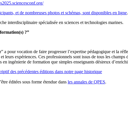
qpes2025.sciencesconf.org/
cipants, et de nombreuses photos et schémas, sont disponibles en ligne
.
rche interdisciplinaire spécialisée en sciences et technologies marines.
sformation(s) ?”
 pour vocation de faire progresser l’expertise pédagogique et la réflex
et leurs expériences. Ces professionnels sont issus de tous les champs de
ts en ingénierie de formation que simples enseignants désireux d’enrichir
riptif des précédentes éditions dans notre page historique
d’être éditées sous forme étendue dans
les annales de QPES
.