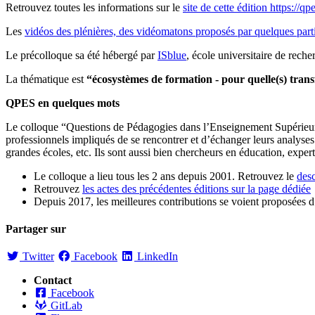
Retrouvez toutes les informations sur le
site de cette édition https://
Les
vidéos des plénières, des vidéomatons proposés par quelques parti
Le précolloque sa été hébergé par
ISblue
, école universitaire de reche
La thématique est
“écosystèmes de formation - pour quelle(s) tran
QPES en quelques mots
Le colloque “Questions de Pédagogies dans l’Enseignement Supérieur” a
professionnels impliqués de se rencontrer et d’échanger leurs analyses 
grandes écoles, etc. Ils sont aussi bien chercheurs en éducation, exper
Le colloque a lieu tous les 2 ans depuis 2001. Retrouvez le
desc
Retrouvez
les actes des précédentes éditions sur la page dédiée
Depuis 2017, les meilleures contributions se voient proposées 
Partager sur
Twitter
Facebook
LinkedIn
Contact
Facebook
GitLab